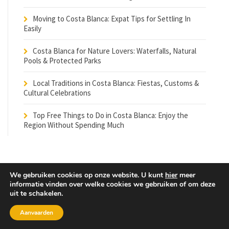
Moving to Costa Blanca: Expat Tips for Settling In
Easily
Costa Blanca for Nature Lovers: Waterfalls, Natural
Pools & Protected Parks
Local Traditions in Costa Blanca: Fiestas, Customs &
Cultural Celebrations
Top Free Things to Do in Costa Blanca: Enjoy the
Region Without Spending Much
We gebruiken cookies op onze website. U kunt
hier
meer
informatie vinden over welke cookies we gebruiken of om deze
uit te schakelen.
© 2024 Alicante Private Airportshuttle. All Rights Reserved
Aanvaarden