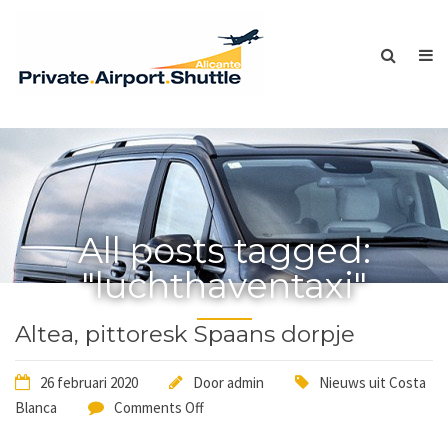
All posts tagged:
"luchthaventaxi"
Altea, pittoresk Spaans dorpje
26 februari 2020
Door
admin
Nieuws uit Costa
Blanca
Comments Off